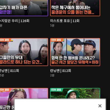
수지맞은 우리 | 126회
미스트롯 포유 | 12회
4분
5분
런닝맨 | 811회
런닝맨 | 812회
15분
2분