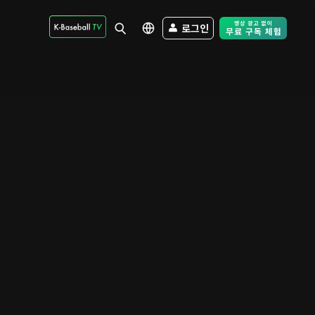
로그인
Free Trial - Sk