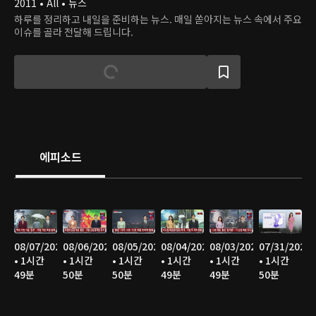
2011 • All • 뉴스
하루를 정리하고 내일을 준비하는 뉴스. 매일 쏟아지는 뉴스 속에서 주요
이슈를 골라 전달해 드립니다.
에피소드
08/07/2026
08/06/2026
08/05/2026
08/04/2026
08/03/2026
07/31/2026
• 1시간
• 1시간
• 1시간
• 1시간
• 1시간
• 1시간
49분
50분
50분
49분
49분
50분