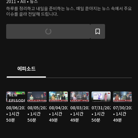
2011 • All • 뉴스
하루를 정리하고 내일을 준비하는 뉴스. 매일 쏟아지는 뉴스 속에서 주요
이슈를 골라 전달해 드립니다.
에피소드
NEW
EPISODE
08/06/2026
08/05/2026
08/04/2026
08/03/2026
07/31/2026
07/30/2026
• 1시간
• 1시간
• 1시간
• 1시간
• 1시간
• 1시간
50분
50분
49분
49분
50분
49분