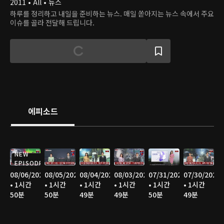
2011 • All • 뉴스
하루를 정리하고 내일을 준비하는 뉴스. 매일 쏟아지는 뉴스 속에서 주요
이슈를 골라 전달해 드립니다.
에피소드
NEW
EPISODE
08/06/2026
08/05/2026
08/04/2026
08/03/2026
07/31/2026
07/30/2026
• 1시간
• 1시간
• 1시간
• 1시간
• 1시간
• 1시간
50분
50분
49분
49분
50분
49분