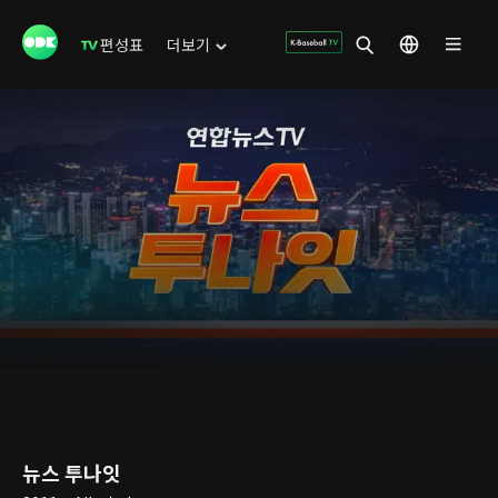
편성표
더보기
뉴스 투나잇