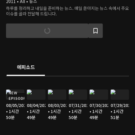
2011 • All • 뉴스
하루를 정리하고 내일을 준비하는 뉴스. 매일 쏟아지는 뉴스 속에서 주요
이슈를 골라 전달해 드립니다.
에피소드
NEW
EPISODE
08/05/2026
08/04/2026
08/03/2026
07/31/2026
07/30/2026
07/29/2026
• 1시간
• 1시간
• 1시간
• 1시간
• 1시간
• 1시간
50분
49분
49분
50분
49분
51분