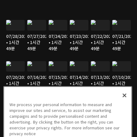
07/28/2026
07/27/2026
07/24/2026
07/23/2026
07/22/2026
07/21/2026
• 1시간
• 1시간
• 1시간
• 1시간
• 1시간
• 1시간
49분
49분
49분
49분
49분
49분
07/20/2026
07/16/2026
07/15/2026
07/14/2026
07/13/2026
07/10/2026
• 1시간
• 1시간
• 1시간
• 1시간
• 1시간
• 1시간
49분
48분
49분
49분
49분
51분
We process your personal information to measure and
improve our sites and service, to assist our marketing
campaigns and to provide personalised content and
07/09/2026
07/08/2026
07/07/2026
07/06/2026
07/03/2026
07/02/2026
advertising. By clicking the button on the right, you can
• 1시간
• 1시간
• 1시간
• 1시간
• 1시간
• 1시간
exercise your privacy rights. For more information see our
49분
50분
48분
52분
51분
51분
privacy notice