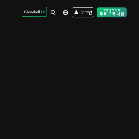
로그인
Free Trial - Sk