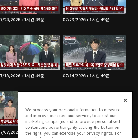
7/24/2026 • 1시간 49분
07/23/2026 • 1시간 49분
7/15/2026 • 1시간 49분
07/14/2026 • 1시간 49분
We process your personal information to measure
and improve our sites and service, to assist our
marketing campaigns and to provide personalised
content and advertising. By clicking the button on
7/07/2026 • 1시간 48분
07/06/2026 • 1시간 52분
the right, you can exercise your privacy rights. For