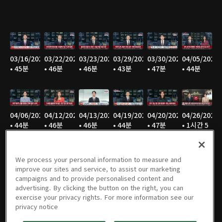
03/16/2025
03/22/2025
03/23/2025
03/29/2025
03/30/2025
04/05/2025
• 45분
• 46분
• 46분
• 43분
• 47분
• 44분
04/06/2025
04/12/2025
04/13/2025
04/19/2025
04/20/2025
04/26/2025
• 44분
• 46분
• 46분
• 44분
• 47분
• 1시간 5
분
We process your personal information to measure and
improve our sites and service, to assist our marketing
campaigns and to provide personalised content and
04/27/2025
05/03/2025
05/04/2025
05/05/2025
05/06/2025
05/17/2025
advertising. By clicking the button on the right, you can
• 2시간
• 28분
• 46분
• 45분
• 46분
• 1시간 1
exercise your privacy rights. For more information see our
13분
분
privacy notice