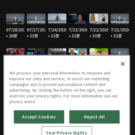
07/28/2026
07/27/2026
7/24/2026
7/23/2026
7/22/2026
7/21/2026
• 28분
• 33분
• 32분
• 32분
• 33분
• 32분
7/20/2026
7/17/2026
7/16/2026
7/15/2026
07/14/2026
07/13/2026
• 30분
• 30분
• 28분
• 31분
• 34분
• 33분
We process your personal information to measure and
improve our sites and service, to assist our marketing
campaigns and to provide personalised content and
advertising. By clicking the button on the right, you can
exercise your privacy rights. For more information see our
07/09/2026
07/08/2026
07/07/2026
07/06/2026
07/02/2026
07/01/2026
privacy notice
• 32분
• 32분
• 31분
• 32분
• 34분
• 35분
Accept Cookies
Reject All
Your Privacy Rights
06/30/2026
06/29/2026
06/26/2026
06/25/2026
06/24/2026
06/23/2026