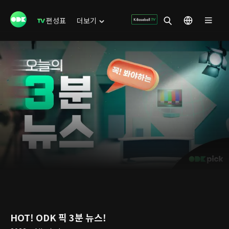
편성표
더보기
HOT! ODK 픽 3분 뉴스!