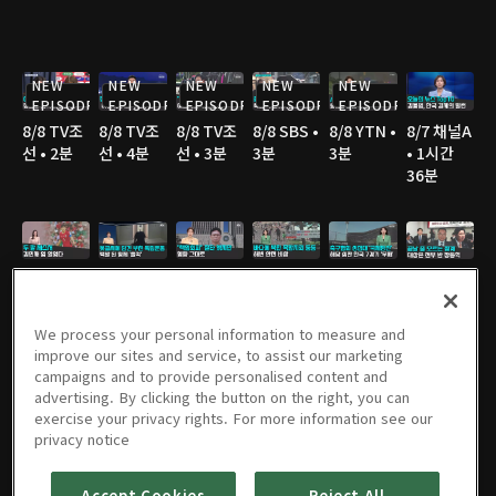
NEW
NEW
NEW
NEW
NEW
EPISODE
EPISODE
EPISODE
EPISODE
EPISODE
8/8 TV조
8/8 TV조
8/8 TV조
8/8 SBS •
8/8 YTN •
8/7 채널A
선 • 2분
선 • 4분
선 • 3분
3분
3분
• 1시간
36분
8/7 채널A
8/7 JTBC
8/7 JTBC
8/7 TV조
8/7 TV조
8/7 TV조
• 2분
• 3분
• 2분
선 • 2분
선 • 2분
선 • 3분
We process your personal information to measure and
improve our sites and service, to assist our marketing
campaigns and to provide personalised content and
advertising. By clicking the button on the right, you can
8/7 TV조
8/7 YTN •
8/7 MBC
8/6 채널A
8/6 JTBC
8/6 채널A
exercise your privacy rights. For more information see our
선 • 3분
2분
• 3분
• 1시간
• 2분
• 1분
privacy notice
36분
Accept Cookies
Reject All