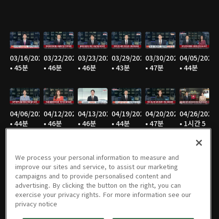
03/16/2025
03/22/2025
03/23/2025
03/29/2025
03/30/2025
04/05/2025
• 45분
• 46분
• 46분
• 43분
• 47분
• 44분
04/06/2025
04/12/2025
04/13/2025
04/19/2025
04/20/2025
04/26/2025
• 44분
• 46분
• 46분
• 44분
• 47분
• 1시간 5
분
We process your personal information to measure and
improve our sites and service, to assist our marketing
campaigns and to provide personalised content and
04/27/2025
05/03/2025
05/04/2025
05/05/2025
05/06/2025
05/17/2025
advertising. By clicking the button on the right, you can
• 2시간
• 28분
• 46분
• 45분
• 46분
• 1시간 1
exercise your privacy rights. For more information see our
13분
분
privacy notice