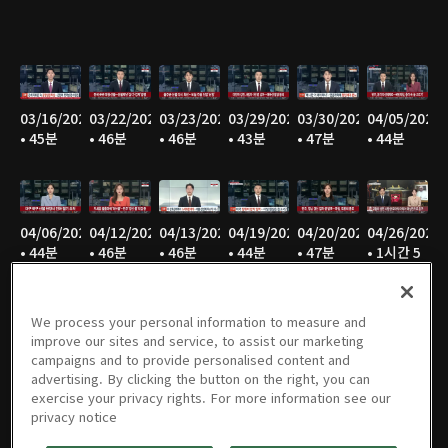
03/16/2025
03/22/2025
03/23/2025
03/29/2025
03/30/2025
04/05/2025
• 45분
• 46분
• 46분
• 43분
• 47분
• 44분
04/06/2025
04/12/2025
04/13/2025
04/19/2025
04/20/2025
04/26/2025
• 44분
• 46분
• 46분
• 44분
• 47분
• 1시간 5
분
We process your personal information to measure and
improve our sites and service, to assist our marketing
campaigns and to provide personalised content and
04/27/2025
05/03/2025
05/04/2025
05/05/2025
05/06/2025
05/17/2025
advertising. By clicking the button on the right, you can
• 2시간
• 28분
• 46분
• 45분
• 46분
• 1시간 1
exercise your privacy rights. For more information see our
13분
분
privacy notice