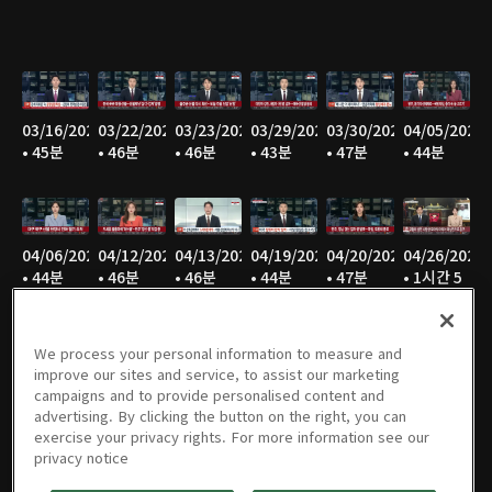
03/16/2025
03/22/2025
03/23/2025
03/29/2025
03/30/2025
04/05/2025
• 45분
• 46분
• 46분
• 43분
• 47분
• 44분
04/06/2025
04/12/2025
04/13/2025
04/19/2025
04/20/2025
04/26/2025
• 44분
• 46분
• 46분
• 44분
• 47분
• 1시간 5
분
We process your personal information to measure and
improve our sites and service, to assist our marketing
campaigns and to provide personalised content and
04/27/2025
05/03/2025
05/04/2025
05/05/2025
05/06/2025
05/17/2025
advertising. By clicking the button on the right, you can
• 2시간
• 28분
• 46분
• 45분
• 46분
• 1시간 1
exercise your privacy rights. For more information see our
13분
분
privacy notice