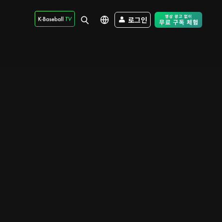
로그인
Free Trial - Sk