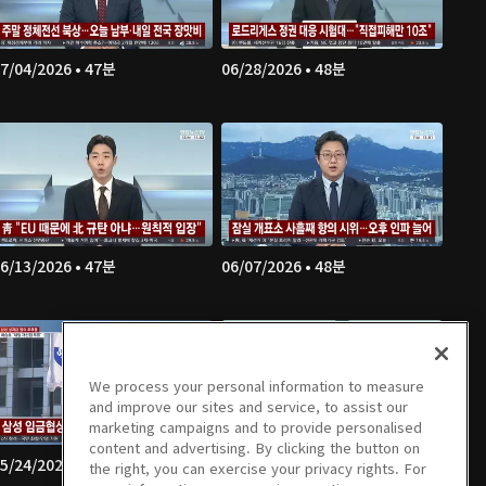
7/04/2026 • 47분
06/28/2026 • 48분
6/13/2026 • 47분
06/07/2026 • 48분
We process your personal information to measure
and improve our sites and service, to assist our
marketing campaigns and to provide personalised
content and advertising. By clicking the button on
5/24/2026 • 46분
05/23/2026 • 49분
the right, you can exercise your privacy rights. For