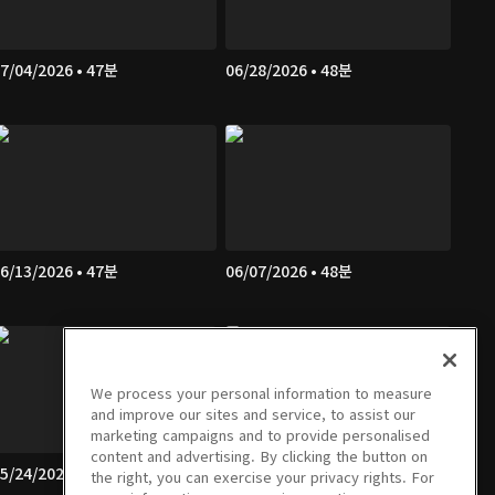
7/04/2026 • 47분
06/28/2026 • 48분
6/13/2026 • 47분
06/07/2026 • 48분
We process your personal information to measure
and improve our sites and service, to assist our
marketing campaigns and to provide personalised
content and advertising. By clicking the button on
5/24/2026 • 46분
05/23/2026 • 49분
the right, you can exercise your privacy rights. For