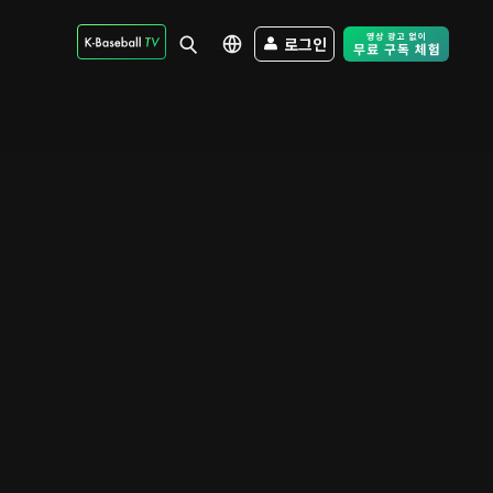
로그인
Free Trial - Sk