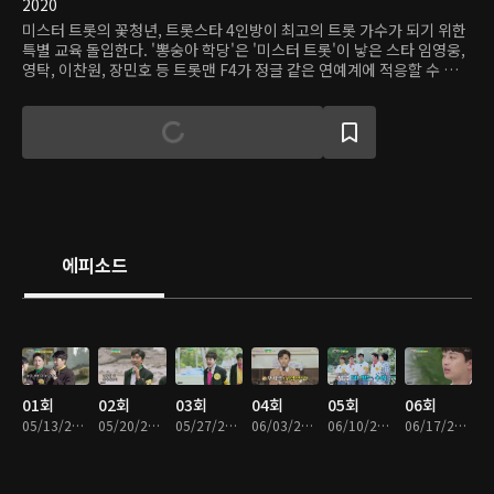
2020
미스터 트롯의 꽃청년, 트롯스타 4인방이 최고의 트롯 가수가 되기 위한
특별 교육 돌입한다. '뽕숭아 학당'은 '미스터 트롯'이 낳은 스타 임영웅,
영탁, 이찬원, 장민호 등 트롯맨 F4가 정글 같은 연예계에 적응할 수 있도
록 훈련받는 과정을 따라간다. 이들은 설운도, 김연자, 주현미 등 트로트
레전드들에게 송라이팅과 무대 매너 등을 배우고 전설들과 특별한 컬래
버레이션 무대도 준비한다. 또한 담임교사 붐을 비롯한 여러 트레이너와
함께 카메라와 관객 앞에서 최고의 모습을 보일 수 있도록 체력과 정신력
을 기르는 훈련도 받는다.
에피소드
01회
02회
03회
04회
05회
06회
05/13/2020 • 2시간 19분
05/20/2020 • 2시간 3분
05/27/2020 • 1시간 53분
06/03/2020 • 2시간 4분
06/10/2020 • 2시간 6분
06/17/2020 • 1시간 58분