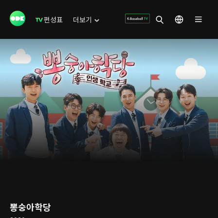
편성표
더보기
뽕숭아학당