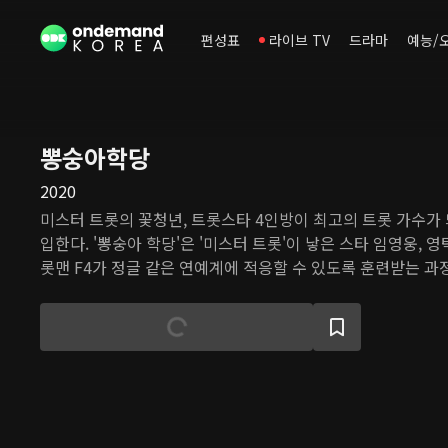
편성표
라이브 TV
드라마
예능/
뽕숭아학당
2020
미스터 트롯의 꽃청년, 트롯스타 4인방이 최고의 트롯 가수가 
입한다. '뽕숭아 학당'은 '미스터 트롯'이 낳은 스타 임영웅, 영
롯맨 F4가 정글 같은 연예계에 적응할 수 있도록 훈련받는 과
설운도, 김연자, 주현미 등 트로트 레전드들에게 송라이팅과 
전설들과 특별한 컬래버레이션 무대도 준비한다. 또한 담임교사
레이너와 함께 카메라와 관객 앞에서 최고의 모습을 보일 수 
기르는 훈련도 받는다.