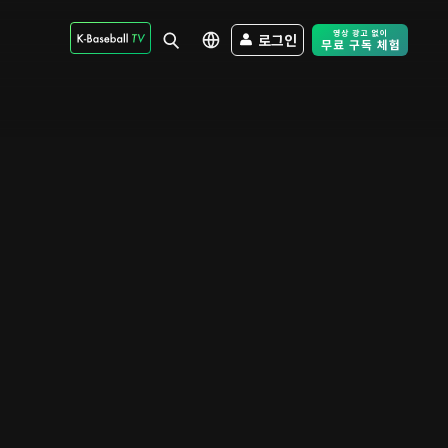
로그인
Free Trial - Sk