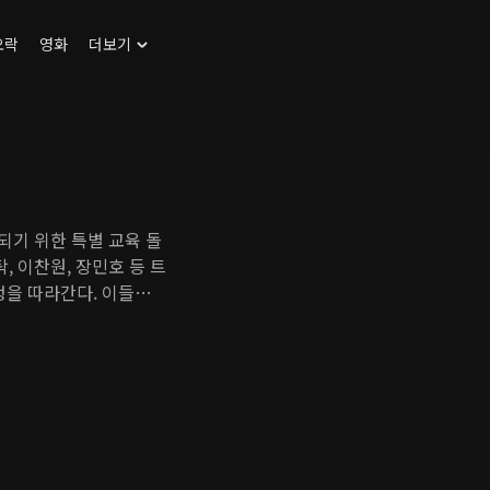
오락
영화
더보기
되기 위한 특별 교육 돌
탁, 이찬원, 장민호 등 트
정을 따라간다. 이들은
무대 매너 등을 배우고
 붐을 비롯한 여러 트
있도록 체력과 정신력을