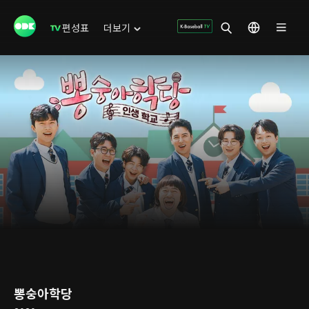
편성표
더보기
뽕숭아학당