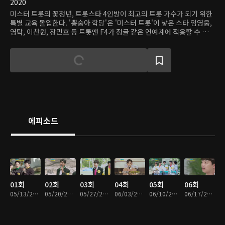
2020
미스터 트롯의 꽃청년, 트롯스타 4인방이 최고의 트롯 가수가 되기 위한
특별 교육 돌입한다. '뽕숭아 학당'은 '미스터 트롯'이 낳은 스타 임영웅,
영탁, 이찬원, 장민호 등 트롯맨 F4가 정글 같은 연예계에 적응할 수 있도
록 훈련받는 과정을 따라간다. 이들은 설운도, 김연자, 주현미 등 트로트
레전드들에게 송라이팅과 무대 매너 등을 배우고 전설들과 특별한 컬래
버레이션 무대도 준비한다. 또한 담임교사 붐을 비롯한 여러 트레이너와
함께 카메라와 관객 앞에서 최고의 모습을 보일 수 있도록 체력과 정신력
을 기르는 훈련도 받는다.
에피소드
01회
02회
03회
04회
05회
06회
05/13/2020 • 2시간 19분
05/20/2020 • 2시간 3분
05/27/2020 • 1시간 53분
06/03/2020 • 2시간 4분
06/10/2020 • 2시간 6분
06/17/2020 • 1시간 58분