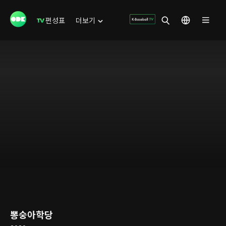
편성표
더보기
뽕숭아학당