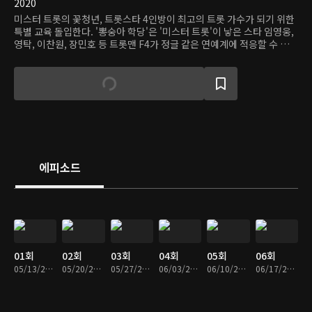
2020
미스터 트롯의 꽃청년, 트롯스타 4인방이 최고의 트롯 가수가 되기 위한
특별 교육 돌입한다. '뽕숭아 학당'은 '미스터 트롯'이 낳은 스타 임영웅,
영탁, 이찬원, 장민호 등 트롯맨 F4가 정글 같은 연예계에 적응할 수 있도
록 훈련받는 과정을 따라간다. 이들은 설운도, 김연자, 주현미 등 트로트
레전드들에게 송라이팅과 무대 매너 등을 배우고 전설들과 특별한 컬래
버레이션 무대도 준비한다. 또한 담임교사 붐을 비롯한 여러 트레이너와
함께 카메라와 관객 앞에서 최고의 모습을 보일 수 있도록 체력과 정신력
을 기르는 훈련도 받는다.
에피소드
01회
02회
03회
04회
05회
06회
05/13/2020 • 2시간 19분
05/20/2020 • 2시간 3분
05/27/2020 • 1시간 53분
06/03/2020 • 2시간 4분
06/10/2020 • 2시간 6분
06/17/2020 • 1시간 58분