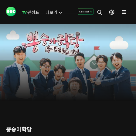
편성표
더보기
뽕숭아학당