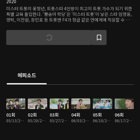
2020
미스터 트롯의 꽃청년, 트롯스타 4인방이 최고의 트롯 가수가 되기 위한
특별 교육 돌입한다. '뽕숭아 학당'은 '미스터 트롯'이 낳은 스타 임영웅,
영탁, 이찬원, 장민호 등 트롯맨 F4가 정글 같은 연예계에 적응할 수 있도
록 훈련받는 과정을 따라간다. 이들은 설운도, 김연자, 주현미 등 트로트
레전드들에게 송라이팅과 무대 매너 등을 배우고 전설들과 특별한 컬래
버레이션 무대도 준비한다. 또한 담임교사 붐을 비롯한 여러 트레이너와
함께 카메라와 관객 앞에서 최고의 모습을 보일 수 있도록 체력과 정신력
을 기르는 훈련도 받는다.
에피소드
01회
02회
03회
04회
05회
06회
05/13/2020 • 2시간 19분
05/20/2020 • 2시간 3분
05/27/2020 • 1시간 53분
06/03/2020 • 2시간 4분
06/10/2020 • 2시간 6분
06/17/2020 • 1시간 58분