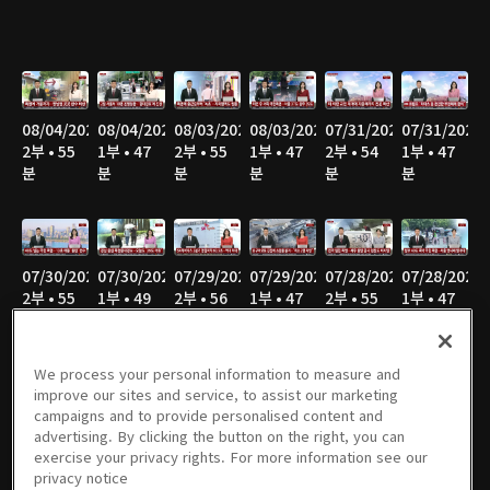
08/04/2026
08/04/2026
08/03/2026
08/03/2026
07/31/2026
07/31/2026
2부 • 55
1부 • 47
2부 • 55
1부 • 47
2부 • 54
1부 • 47
분
분
분
분
분
분
07/30/2026
07/30/2026
07/29/2026
07/29/2026
07/28/2026
07/28/2026
2부 • 55
1부 • 49
2부 • 56
1부 • 47
2부 • 55
1부 • 47
분
분
분
분
분
분
We process your personal information to measure and
improve our sites and service, to assist our marketing
campaigns and to provide personalised content and
07/27/2026
07/27/2026
07/24/2026
07/24/2026
07/23/2026
07/23/2026
advertising. By clicking the button on the right, you can
2부 • 58
1부 • 46
2부 • 56
1부 • 47
2부 • 55
1부 • 47
exercise your privacy rights. For more information see our
분
분
분
분
분
분
privacy notice