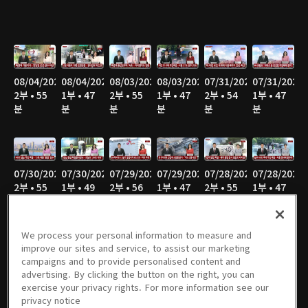
08/04/2026
08/04/2026
08/03/2026
08/03/2026
07/31/2026
07/31/2026
2부 • 55
1부 • 47
2부 • 55
1부 • 47
2부 • 54
1부 • 47
분
분
분
분
분
분
07/30/2026
07/30/2026
07/29/2026
07/29/2026
07/28/2026
07/28/2026
2부 • 55
1부 • 49
2부 • 56
1부 • 47
2부 • 55
1부 • 47
분
분
분
분
분
분
We process your personal information to measure and
improve our sites and service, to assist our marketing
campaigns and to provide personalised content and
07/27/2026
07/27/2026
07/24/2026
07/24/2026
07/23/2026
07/23/2026
advertising. By clicking the button on the right, you can
2부 • 58
1부 • 46
2부 • 56
1부 • 47
2부 • 55
1부 • 47
exercise your privacy rights. For more information see our
분
분
분
분
분
분
privacy notice