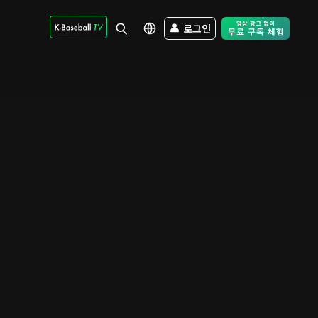
로그인
Free Trial - Sk