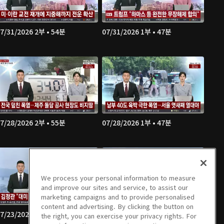
7/31/2026 2부 • 54분
07/31/2026 1부 • 47분
7/28/2026 2부 • 55분
07/28/2026 1부 • 47분
We process your personal information to measure
and improve our sites and service, to assist our
marketing campaigns and to provide personalised
content and advertising. By clicking the button on
7/23/2026 2부 • 55분
07/23/2026 1부 • 47분
the right, you can exercise your privacy rights. For