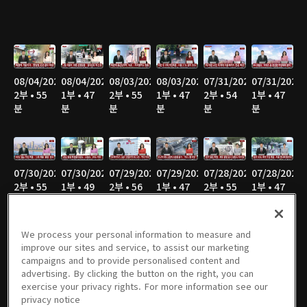
08/04/2026
08/04/2026
08/03/2026
08/03/2026
07/31/2026
07/31/2026
2부 • 55
1부 • 47
2부 • 55
1부 • 47
2부 • 54
1부 • 47
분
분
분
분
분
분
07/30/2026
07/30/2026
07/29/2026
07/29/2026
07/28/2026
07/28/2026
2부 • 55
1부 • 49
2부 • 56
1부 • 47
2부 • 55
1부 • 47
분
분
분
분
분
분
We process your personal information to measure and
improve our sites and service, to assist our marketing
campaigns and to provide personalised content and
07/27/2026
07/27/2026
07/24/2026
07/24/2026
07/23/2026
07/23/2026
advertising. By clicking the button on the right, you can
2부 • 58
1부 • 46
2부 • 56
1부 • 47
2부 • 55
1부 • 47
exercise your privacy rights. For more information see our
분
분
분
분
분
분
privacy notice