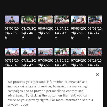
08/05/2026
08/05/2026
08/04/2026
08/04/2026
08/03/2026
08/03/2026
2부 • 56
1부 • 46
2부 • 55
1부 • 47
2부 • 55
1부 • 47
분
분
분
분
분
분
07/31/2026
07/31/2026
07/30/2026
07/30/2026
07/29/2026
07/29/2026
2부 • 54
1부 • 47
2부 • 55
1부 • 49
2부 • 56
1부 • 47
분
분
분
분
분
분
We process your personal information to measure and
improve our sites and service, to assist our marketing
campaigns and to provide personalised content and
07/28/2026
07/28/2026
07/27/2026
07/27/2026
07/24/2026
07/24/2026
advertising. By clicking the button on the right, you can
2부 • 55
1부 • 47
2부 • 58
1부 • 46
2부 • 56
1부 • 47
exercise your privacy rights. For more information see our
분
분
분
분
분
분
privacy notice