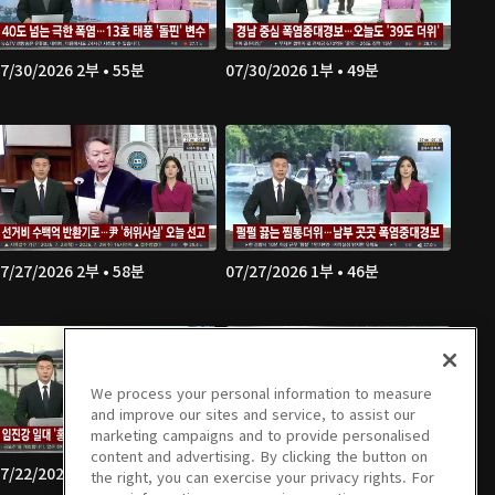
7/30/2026 2부 • 55분
07/30/2026 1부 • 49분
7/27/2026 2부 • 58분
07/27/2026 1부 • 46분
We process your personal information to measure
and improve our sites and service, to assist our
marketing campaigns and to provide personalised
content and advertising. By clicking the button on
7/22/2026 2부 • 54분
07/22/2026 1부 • 48분
the right, you can exercise your privacy rights. For