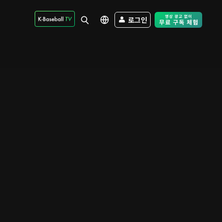
로그인
Free Trial - Sk