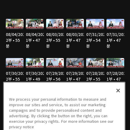
08/04/2026
08/04/2026
08/03/2026
08/03/2026
07/31/2026
07/31/2026
2부 • 55
1부 • 47
2부 • 55
1부 • 47
2부 • 54
1부 • 47
분
분
분
분
분
분
07/30/2026
07/30/2026
07/29/2026
07/29/2026
07/28/2026
07/28/2026
2부 • 55
1부 • 49
2부 • 56
1부 • 47
2부 • 55
1부 • 47
분
분
분
분
분
분
We process your personal information to measure and
improve our sites and service, to assist our marketing
campaigns and to provide personalised content and
07/27/2026
07/27/2026
07/24/2026
07/24/2026
07/23/2026
07/23/2026
advertising. By clicking the button on the right, you can
2부 • 58
1부 • 46
2부 • 56
1부 • 47
2부 • 55
1부 • 47
exercise your privacy rights. For more information see our
분
분
분
분
분
분
privacy notice