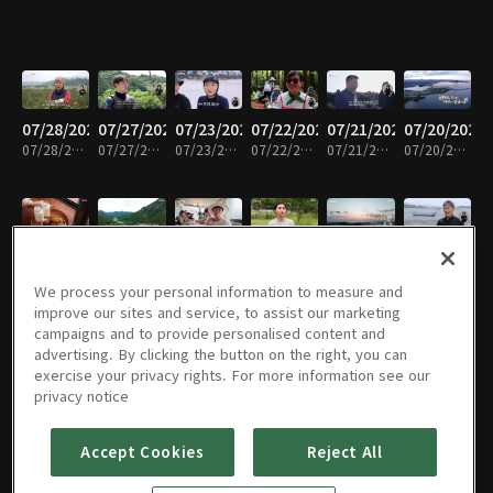
07/28/2026
07/27/2026
07/23/2026
07/22/2026
07/21/2026
07/20/2026
07/28/2026 • 25분
07/27/2026 • 26분
07/23/2026 • 25분
07/22/2026 • 25분
07/21/2026 • 25분
07/20/2026 • 25분
07/16/2026
07/15/2026
07/14/2026
07/13/2026
07/09/2026
07/08/2026
07/16/2026 • 25분
07/15/2026 • 25분
07/14/2026 • 25분
07/13/2026 • 26분
07/09/2026 • 25분
07/08/2026 • 26분
We process your personal information to measure and
improve our sites and service, to assist our marketing
campaigns and to provide personalised content and
advertising. By clicking the button on the right, you can
exercise your privacy rights. For more information see our
07/07/2026
07/06/2026
07/02/2026
07/01/2026
06/30/2026
06/29/2026
privacy notice
07/07/2026 • 26분
07/06/2026 • 26분
07/02/2026 • 25분
07/01/2026 • 26분
06/30/2026 • 26분
06/29/2026 • 26분
Accept Cookies
Reject All