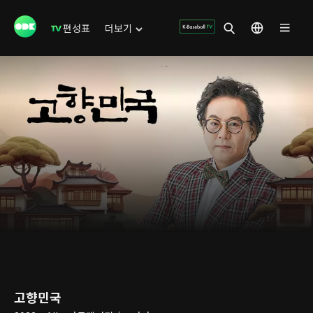
편성표
더보기
고향민국