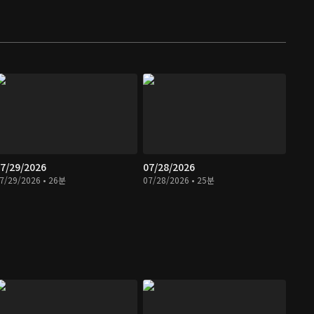
7/29/2026
07/28/2026
7/29/2026 • 26분
07/28/2026 • 25분