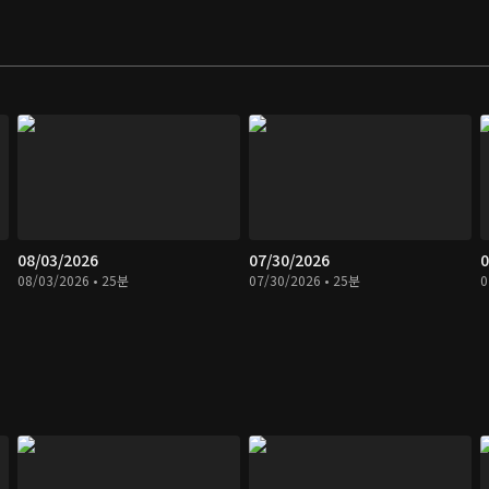
08/03/2026
07/30/2026
0
08/03/2026 • 25분
07/30/2026 • 25분
0