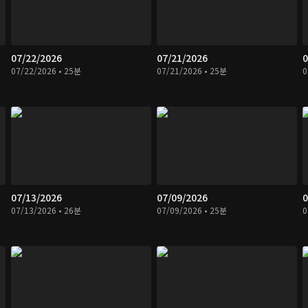
07/22/2026
07/21/2026
0
07/22/2026 • 25분
07/21/2026 • 25분
0
07/13/2026
07/09/2026
0
07/13/2026 • 26분
07/09/2026 • 25분
0