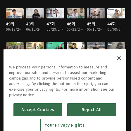
49회
48회
47회
46회
45회
44회
06/19/2026 • 45분
06/12/2026 • 45분
05/29/2026 • 45분
05/22/2026 • 45분
05/15/2026 • 45분
05/08/2026 • 45분
43회
42회
41회
40회
39회
38회
05/01/2026 • 45분
04/24/2026 • 45분
04/17/2026 • 45분
04/10/2026 • 45분
04/03/2026 • 45분
03/27/2026 • 45분
We process your personal information to measure and
improve our sites and service, to assist our marketing
campaigns and to provide personalised content and
advertising. By clicking the button on the right, you can
exercise your privacy rights. For more information see our
37회
36회
35회
34회
33회
32회
privacy notice
03/20/2026 • 45분
03/13/2026 • 45분
03/06/2026 • 45분
02/27/2026 • 45분
02/20/2026 • 45분
02/13/2026 • 45분
Accept Cookies
Reject All
31회
30회
29회
28회
27회
26회
Your Privacy Rights
02/06/2026 • 45분
01/30/2026 • 45분
01/23/2026 • 45분
01/16/2026 • 45분
01/09/2026 • 45분
01/02/2026 • 45분