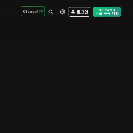
로그인
Free Trial - Sk