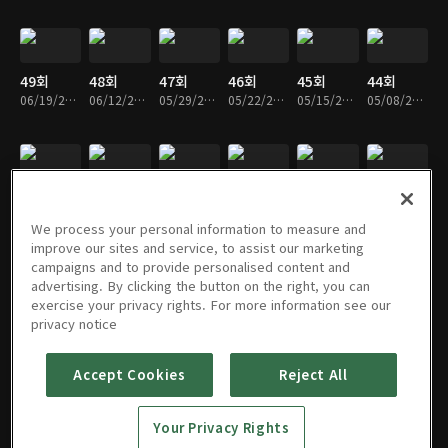
49회
48회
47회
46회
45회
44회
06/19/2026 • 45분
06/12/2026 • 45분
05/29/2026 • 45분
05/22/2026 • 45분
05/15/2026 • 45분
05/08/2026 • 45분
43회
42회
41회
40회
39회
38회
05/01/2026 • 45분
04/24/2026 • 45분
04/17/2026 • 45분
04/10/2026 • 45분
04/03/2026 • 45분
03/27/2026 • 45분
We process your personal information to measure and
improve our sites and service, to assist our marketing
campaigns and to provide personalised content and
advertising. By clicking the button on the right, you can
exercise your privacy rights. For more information see our
37회
36회
35회
34회
33회
32회
privacy notice
03/20/2026 • 45분
03/13/2026 • 45분
03/06/2026 • 45분
02/27/2026 • 45분
02/20/2026 • 45분
02/13/2026 • 45분
Accept Cookies
Reject All
31회
30회
29회
28회
27회
26회
Your Privacy Rights
02/06/2026 • 45분
01/30/2026 • 45분
01/23/2026 • 45분
01/16/2026 • 45분
01/09/2026 • 45분
01/02/2026 • 45분