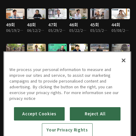
49회
48회
47회
46회
45회
44회
06/19/2026 • 45분
06/12/2026 • 45분
05/29/2026 • 45분
05/22/2026 • 45분
05/15/2026 • 45분
05/08/2026 • 45분
43회
42회
41회
40회
39회
38회
05/01/2026 • 45분
04/24/2026 • 45분
04/17/2026 • 45분
04/10/2026 • 45분
04/03/2026 • 45분
03/27/2026 • 45분
We process your personal information to measure and
improve our sites and service, to assist our marketing
campaigns and to provide personalised content and
advertising. By clicking the button on the right, you can
exercise your privacy rights. For more information see our
37회
36회
35회
34회
33회
32회
privacy notice
03/20/2026 • 45분
03/13/2026 • 45분
03/06/2026 • 45분
02/27/2026 • 45분
02/20/2026 • 45분
02/13/2026 • 45분
Accept Cookies
Reject All
31회
30회
29회
28회
27회
26회
Your Privacy Rights
02/06/2026 • 45분
01/30/2026 • 45분
01/23/2026 • 45분
01/16/2026 • 45분
01/09/2026 • 45분
01/02/2026 • 45분