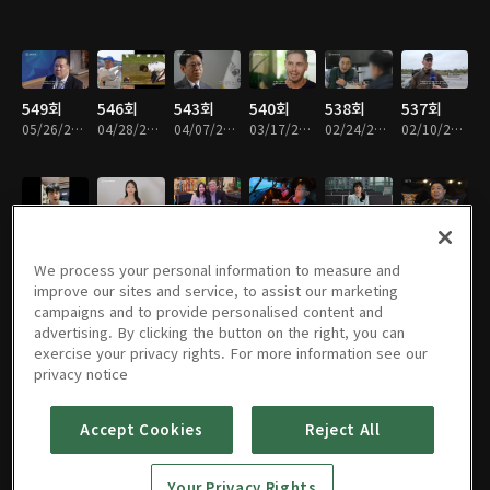
549회
546회
543회
540회
538회
537회
05/26/2026 • 49분
04/28/2026 • 49분
04/07/2026 • 48분
03/17/2026 • 49분
02/24/2026 • 50분
02/10/2026 • 49분
536회
534회
533회
532회
531회
530회
02/03/2026 • 49분
01/20/2026 • 49분
01/13/2026 • 49분
01/06/2026 • 49분
12/30/2025 • 49분
12/23/2025 • 49분
We process your personal information to measure and
improve our sites and service, to assist our marketing
campaigns and to provide personalised content and
advertising. By clicking the button on the right, you can
exercise your privacy rights. For more information see our
529회
528회
527회
526회
525회
524회
privacy notice
12/16/2025 • 49분
12/09/2025 • 49분
12/02/2025 • 49분
11/25/2025 • 49분
11/18/2025 • 49분
11/11/2025 • 49분
Accept Cookies
Reject All
523회
522회
521회
520회
519회
518회
Your Privacy Rights