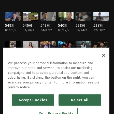
549회
546회
543회
540회
538회
537회
05/26/2026 • 49분
04/28/2026 • 49분
04/07/2026 • 48분
03/17/2026 • 49분
02/24/2026 • 50분
02/10/2026 • 49분
536회
534회
533회
532회
531회
530회
02/03/2026 • 49분
01/20/2026 • 49분
01/13/2026 • 49분
01/06/2026 • 49분
12/30/2025 • 49분
12/23/2025 • 49분
We process your personal information to measure and
improve our sites and service, to assist our marketing
campaigns and to provide personalised content and
advertising. By clicking the button on the right, you can
exercise your privacy rights. For more information see our
529회
528회
527회
526회
525회
524회
privacy notice
12/16/2025 • 49분
12/09/2025 • 49분
12/02/2025 • 49분
11/25/2025 • 49분
11/18/2025 • 49분
11/11/2025 • 49분
Accept Cookies
Reject All
523회
522회
521회
520회
519회
518회
Your Privacy Rights