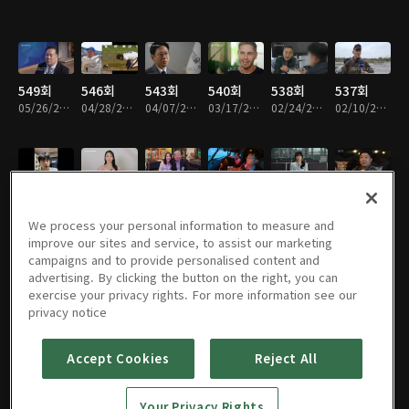
549회
546회
543회
540회
538회
537회
05/26/2026 • 49분
04/28/2026 • 49분
04/07/2026 • 48분
03/17/2026 • 49분
02/24/2026 • 50분
02/10/2026 • 49분
536회
534회
533회
532회
531회
530회
02/03/2026 • 49분
01/20/2026 • 49분
01/13/2026 • 49분
01/06/2026 • 49분
12/30/2025 • 49분
12/23/2025 • 49분
We process your personal information to measure and
improve our sites and service, to assist our marketing
campaigns and to provide personalised content and
advertising. By clicking the button on the right, you can
exercise your privacy rights. For more information see our
529회
528회
527회
526회
525회
524회
privacy notice
12/16/2025 • 49분
12/09/2025 • 49분
12/02/2025 • 49분
11/25/2025 • 49분
11/18/2025 • 49분
11/11/2025 • 49분
Accept Cookies
Reject All
523회
522회
521회
520회
519회
518회
Your Privacy Rights