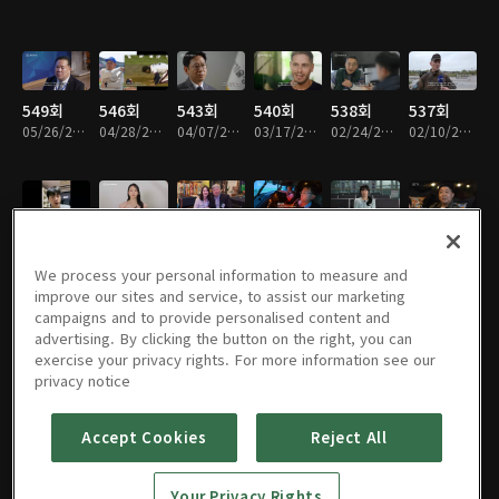
549회
546회
543회
540회
538회
537회
05/26/2026 • 49분
04/28/2026 • 49분
04/07/2026 • 48분
03/17/2026 • 49분
02/24/2026 • 50분
02/10/2026 • 49분
536회
534회
533회
532회
531회
530회
02/03/2026 • 49분
01/20/2026 • 49분
01/13/2026 • 49분
01/06/2026 • 49분
12/30/2025 • 49분
12/23/2025 • 49분
We process your personal information to measure and
improve our sites and service, to assist our marketing
campaigns and to provide personalised content and
advertising. By clicking the button on the right, you can
exercise your privacy rights. For more information see our
529회
528회
527회
526회
525회
524회
privacy notice
12/16/2025 • 49분
12/09/2025 • 49분
12/02/2025 • 49분
11/25/2025 • 49분
11/18/2025 • 49분
11/11/2025 • 49분
Accept Cookies
Reject All
523회
522회
521회
520회
519회
518회
Your Privacy Rights