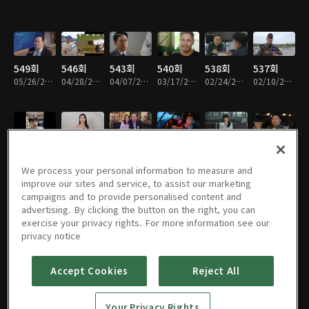
549회
546회
543회
540회
538회
537회
05/26/2026 • 49분
04/28/2026 • 49분
04/07/2026 • 48분
03/17/2026 • 49분
02/24/2026 • 50분
02/10/2026 • 49분
536회
534회
533회
532회
531회
530회
02/03/2026 • 49분
01/20/2026 • 49분
01/13/2026 • 49분
01/06/2026 • 49분
12/30/2025 • 49분
12/23/2025 • 49분
We process your personal information to measure and
improve our sites and service, to assist our marketing
campaigns and to provide personalised content and
advertising. By clicking the button on the right, you can
exercise your privacy rights. For more information see our
529회
528회
527회
526회
525회
524회
privacy notice
12/16/2025 • 49분
12/09/2025 • 49분
12/02/2025 • 49분
11/25/2025 • 49분
11/18/2025 • 49분
11/11/2025 • 49분
Accept Cookies
Reject All
523회
522회
521회
520회
519회
518회
Your Privacy Rights