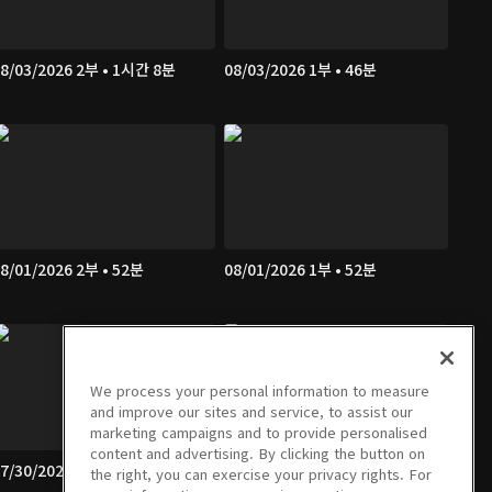
8/03/2026 2부 • 1시간 8분
08/03/2026 1부 • 46분
8/01/2026 2부 • 52분
08/01/2026 1부 • 52분
We process your personal information to measure
and improve our sites and service, to assist our
marketing campaigns and to provide personalised
content and advertising. By clicking the button on
7/30/2026 2부 • 1시간 7분
07/30/2026 1부 • 46분
the right, you can exercise your privacy rights. For