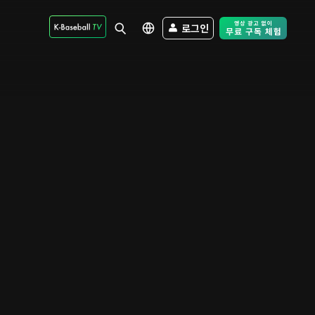
로그인
Free Trial - Sk