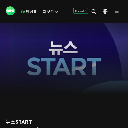
편성표
더보기
뉴스START