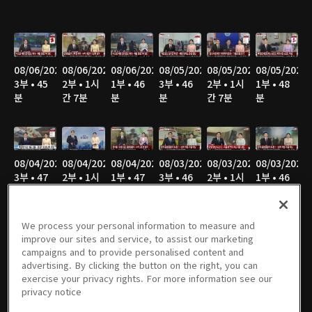
08/06/2026
08/06/2026
08/06/2026
08/05/2026
08/05/2026
08/05/2026
3부 • 45
2부 • 1시
1부 • 46
3부 • 46
2부 • 1시
1부 • 48
분
간 7분
분
분
간 7분
분
08/04/2026
08/04/2026
08/04/2026
08/03/2026
08/03/2026
08/03/2026
3부 • 47
2부 • 1시
1부 • 47
3부 • 46
2부 • 1시
1부 • 46
분
간 7분
분
분
간 8분
분
We process your personal information to measure and
improve our sites and service, to assist our marketing
campaigns and to provide personalised content and
08/02/2026
08/02/2026
08/02/2026
08/01/2026
08/01/2026
08/01/2026
advertising. By clicking the button on the right, you can
3부 • 40
2부 • 51
1부 • 52
3부 • 40
2부 • 52
1부 • 52
exercise your privacy rights. For more information see our
분
분
분
분
분
분
privacy notice