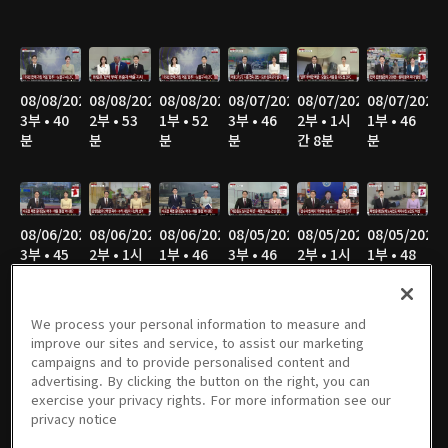
08/08/2026
08/08/2026
08/08/2026
08/07/2026
08/07/2026
08/07/2026
3부 • 40
2부 • 53
1부 • 52
3부 • 46
2부 • 1시
1부 • 46
분
분
분
분
간 8분
분
08/06/2026
08/06/2026
08/06/2026
08/05/2026
08/05/2026
08/05/2026
3부 • 45
2부 • 1시
1부 • 46
3부 • 46
2부 • 1시
1부 • 48
분
간 7분
분
분
간 7분
분
We process your personal information to measure and
improve our sites and service, to assist our marketing
campaigns and to provide personalised content and
08/04/2026
08/04/2026
08/04/2026
08/03/2026
08/03/2026
08/03/2026
advertising. By clicking the button on the right, you can
3부 • 47
2부 • 1시
1부 • 47
3부 • 46
2부 • 1시
1부 • 46
exercise your privacy rights. For more information see our
분
간 7분
분
분
간 8분
분
privacy notice