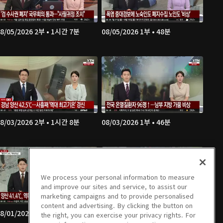
8/05/2026 2부 • 1시간 7분
08/05/2026 1부 • 48분
8/03/2026 2부 • 1시간 8분
08/03/2026 1부 • 46분
We process your personal information to measure
and improve our sites and service, to assist our
marketing campaigns and to provide personalised
content and advertising. By clicking the button on
8/01/2026 2부 • 52분
08/01/2026 1부 • 52분
the right, you can exercise your privacy rights. For