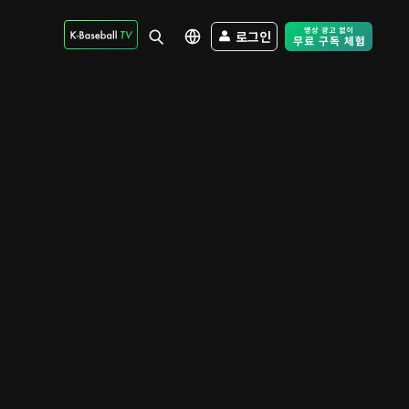
로그인
Free Trial - Sk