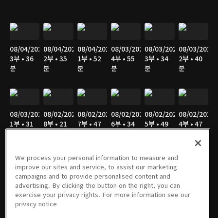
08/04/2026
08/04/2026
08/04/2026
08/03/2026
08/03/2026
08/03/2026
3부 • 36
2부 • 35
1부 • 52
4부 • 55
3부 • 34
2부 • 40
분
분
분
분
분
분
08/03/2026
08/02/2026
08/02/2026
08/02/2026
08/02/2026
08/02/2026
1부 • 31
8부 • 21
7부 • 47
6부 • 34
5부 • 49
4부 • 47
분
분
분
분
분
분
We process your personal information to measure and
improve our sites and service, to assist our marketing
campaigns and to provide personalised content and
08/02/2026
08/02/2026
08/02/2026
08/01/2026
08/01/2026
08/01/2026
advertising. By clicking the button on the right, you can
3부 • 36
2부 • 43
1부 • 27
7부 • 21
6부 • 28
5부 • 47
exercise your privacy rights. For more information see our
분
분
분
분
분
분
privacy notice