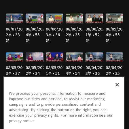
08/07/2026
08/06/2026
08/06/2026
08/06/2026
08/06/2026
08/05/2026
2부 • 33
4부 • 55
3부 • 36
2부 • 35
1부 • 52
4부 • 55
분
분
분
분
분
분
08/05/2026
08/05/2026
08/05/2026
08/04/2026
08/04/2026
08/04/2026
3부 • 37
2부 • 34
1부 • 51
4부 • 54
3부 • 36
2부 • 35
분
분
분
분
분
분
We process your personal information to measure and
improve our sites and service, to assist our marketing
campaigns and to provide personalised content and
08/04/2026
08/03/2026
08/03/2026
08/03/2026
08/03/2026
08/02/2026
advertising. By clicking the button on the right, you can
1부 • 52
4부 • 55
3부 • 34
2부 • 40
1부 • 31
8부 • 21
exercise your privacy rights. For more information see our
분
분
분
분
분
분
privacy notice