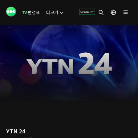
편성표
더보기
YTN 24