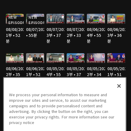
NEW
NEW
EPISODE
EPISODE
08/08/2026
08/07/2026
08/07/2026
08/07/2026
08/06/2026
08/06/2026
1부 • 52
• 55분
3부 • 37
2부 • 33
4부 • 55
3부 • 36
분
분
분
분
분
08/06/2026
08/06/2026
08/05/2026
08/05/2026
08/05/2026
08/05/2026
2부 • 35
1부 • 52
4부 • 55
3부 • 37
2부 • 34
1부 • 51
분
분
분
분
분
분
We process your personal information to measure and
improve our sites and service, to assist our marketing
campaigns and to provide personalised content and
08/04/2026
08/04/2026
08/04/2026
08/04/2026
08/03/2026
08/03/2026
advertising. By clicking the button on the right, you can
4부 • 54
3부 • 36
2부 • 35
1부 • 52
4부 • 55
3부 • 34
exercise your privacy rights. For more information see our
분
분
분
분
분
분
privacy notice