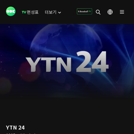
편성표
더보기
YTN 24