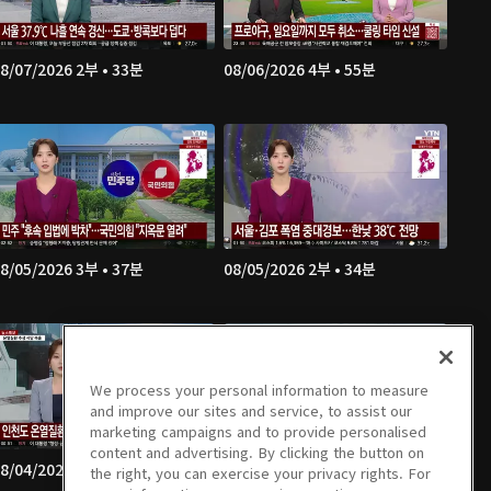
8/07/2026 2부 • 33분
08/06/2026 4부 • 55분
8/05/2026 3부 • 37분
08/05/2026 2부 • 34분
We process your personal information to measure
and improve our sites and service, to assist our
marketing campaigns and to provide personalised
content and advertising. By clicking the button on
8/04/2026 1부 • 52분
08/03/2026 4부 • 55분
the right, you can exercise your privacy rights. For