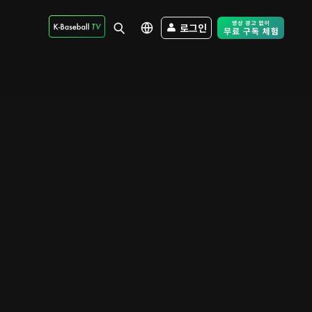
로그인
Free Trial - Sk