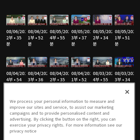
08/06/2026
08/06/2026
08/05/2026
08/05/2026
08/05/2026
08/05/2026
2부 • 35
1부 • 52
4부 • 55
3부 • 37
2부 • 34
1부 • 51
분
분
분
분
분
분
08/04/2026
08/04/2026
08/04/2026
08/04/2026
08/03/2026
08/03/2026
4부 • 54
3부 • 36
2부 • 35
1부 • 52
4부 • 55
3부 • 34
분
분
분
분
분
분
We process your personal information to measure and
improve our sites and service, to assist our marketing
campaigns and to provide personalised content and
08/03/2026
08/03/2026
08/02/2026
08/02/2026
08/02/2026
08/02/2026
advertising. By clicking the button on the right, you can
2부 • 40
1부 • 31
8부 • 21
7부 • 47
6부 • 34
5부 • 49
exercise your privacy rights. For more information see our
분
분
분
분
분
분
privacy notice