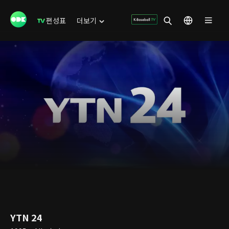
편성표
더보기
YTN 24