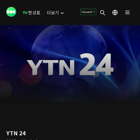
편성표
더보기
YTN 24