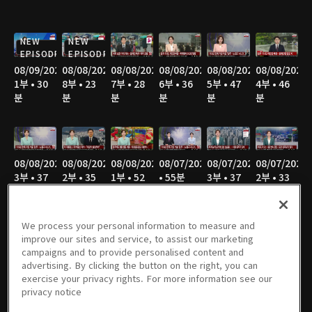
NEW
NEW
EPISODE
EPISODE
08/09/2026
08/08/2026
08/08/2026
08/08/2026
08/08/2026
08/08/2026
1부 • 30
8부 • 23
7부 • 28
6부 • 36
5부 • 47
4부 • 46
분
분
분
분
분
분
08/08/2026
08/08/2026
08/08/2026
08/07/2026
08/07/2026
08/07/2026
3부 • 37
2부 • 35
1부 • 52
• 55분
3부 • 37
2부 • 33
분
분
분
분
분
We process your personal information to measure and
improve our sites and service, to assist our marketing
campaigns and to provide personalised content and
08/06/2026
08/06/2026
08/06/2026
08/06/2026
08/05/2026
08/05/2026
advertising. By clicking the button on the right, you can
4부 • 55
3부 • 36
2부 • 35
1부 • 52
4부 • 55
3부 • 37
exercise your privacy rights. For more information see our
분
분
분
분
분
분
privacy notice