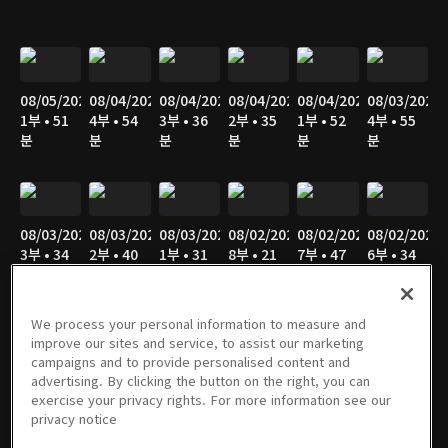
08/05/2026
08/04/2026
08/04/2026
08/04/2026
08/04/2026
08/03/2026
1부 • 51
4부 • 54
3부 • 36
2부 • 35
1부 • 52
4부 • 55
분
분
분
분
분
분
08/03/2026
08/03/2026
08/03/2026
08/02/2026
08/02/2026
08/02/2026
3부 • 34
2부 • 40
1부 • 31
8부 • 21
7부 • 47
6부 • 34
분
분
분
분
분
분
We process your personal information to measure and
improve our sites and service, to assist our marketing
campaigns and to provide personalised content and
08/02/2026
08/02/2026
08/02/2026
08/02/2026
08/02/2026
08/01/2026
advertising. By clicking the button on the right, you can
5부 • 49
4부 • 47
3부 • 36
2부 • 43
1부 • 27
7부 • 21
exercise your privacy rights. For more information see our
분
분
분
분
분
분
privacy notice