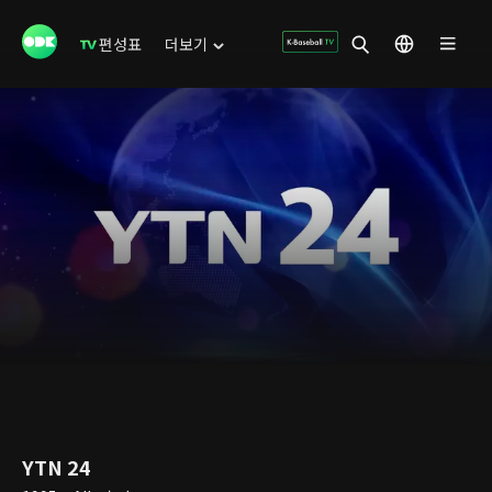
편성표
더보기
YTN 24